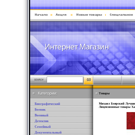
Товары
Биографический
Михаил Боярский Лучшие 
Лицензионные товары Хар
Боевик
Военный
Детектив
Семейный
Документальный