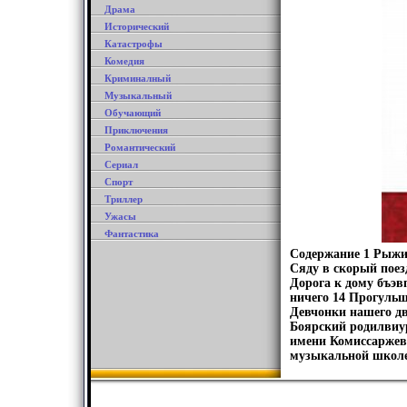
Драма
Исторический
Катастрофы
Комедия
Криминалный
Музыкальный
Обучающий
Приключения
Романтический
Сериал
Спорт
Триллер
Ужасы
Фантастика
Содержание 1 Рыжи
Сяду в скорый поез
Дорога к дому бъэв
ничего 14 Прогульщ
Девчонки нашего д
Боярский родилвиур
имени Комиссаржев
музыкальной школе 