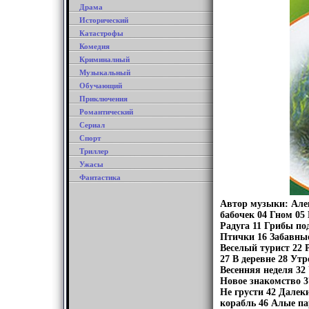
Драма
Исторический
Катастрофы
Комедия
Криминалный
Музыкальный
Обучающий
Приключения
Романтический
Сериал
Спорт
Триллер
Ужасы
Фантастика
Автор музыки: Алек
бабочек 04 Гном 05
Радуга 11 Грибы по
Птички 16 Забавные
Веселый турист 22 
27 В деревне 28 Утр
Весенняя неделя 32
Новое знакомство 3
Не грусти 42 Далек
корабль 46 Алые па