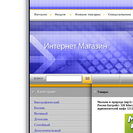
Товары
Биографический
Малыш и природа (mp3) Ф
Россия Битрейт: 320 Кбит
Боевик
аудионосителей инфо 1213
Военный
Детектив
Семейный
Документальный