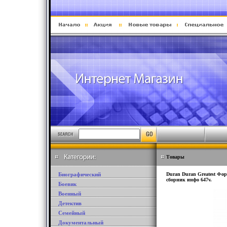
Товары
Биографический
Duran Duran Greatest Фо
сборник инфо 647v.
Боевик
Военный
Детектив
Семейный
Документальный