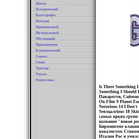
Драма
Исторический
Катастрофы
Комедия
Криминалный
Музыкальный
Обучающий
Приключения
Романтический
Сериал
Спорт
Триллер
Ужасы
Фантастика
Is There Something I
Something I Should 
Паваротти, Саймон Л
On Film 9 Planet E
Notorious 14 I Don't
Seвзцалrious 18 Sk
самых ярких групп 
название "новая ро
Бирмингеме клавиш
вокалистом Стивом 
Италия Рос и учил