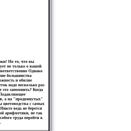
ки! Но то, что вы
ует не только о вашей
цеяответственно Однако
ение большинства
жность и обилие
ток надо несколько раз
 это запомнить? Когда
! Подавляющее
в, а на "продвинутых"
ы цветоводства с самых
 Никто ведь не берется
ой арифметики, не так
собого труда перейти к
.