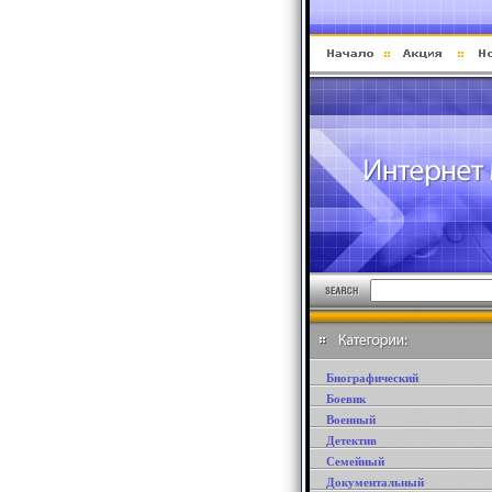
Биографический
Боевик
Военный
Детектив
Семейный
Документальный