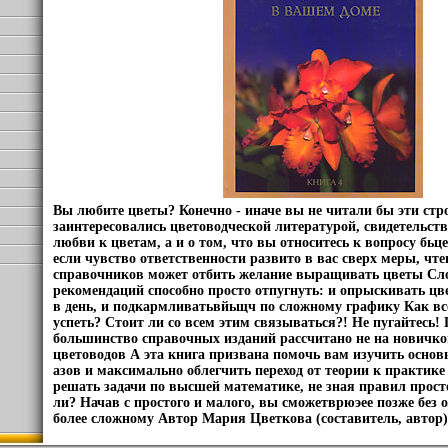
Вы любите цветы? Конечно - иначе вы не читали бы эти стро
заинтересовались цветоводческой литературой, свидетельств
любви к цветам, а и о том, что вы относитесь к вопросу бь
если чувство ответственности развито в вас сверх меры, чт
справочников может отбить желание выращивать цветы Сло
рекомендаций способно просто отпугнуть: и опрыскивать цве
в день, и подкармливатьвйьщч по сложному графику Как все
успеть? Стоит ли со всем этим связываться?! Не пугайтесь
большинство справочных изданий рассчитано не на новичко
цветоводов А эта книга призвана помочь вам изучить основ
азов и максимально облегчить переход от теории к практике
решать задачи по высшей математике, не зная правил прост
ли? Начав с простого и малого, вы сможетврюэее позже без о
более сложному Автор Мария Цветкова (составитель, автор)