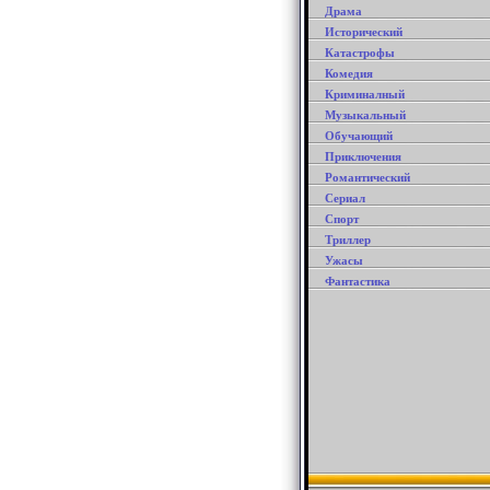
Драма
Исторический
Катастрофы
Комедия
Криминалный
Музыкальный
Обучающий
Приключения
Романтический
Сериал
Спорт
Триллер
Ужасы
Фантастика