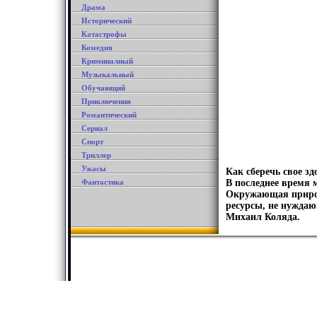
Драма
Исторический
Катастрофы
Комедия
Криминалный
Музыкальный
Обучающий
Приключения
Романтический
Сериал
Спорт
Триллер
Ужасы
Как сберечь свое з
Фантастика
В последнее время 
Окружающая природ
ресурсы, не нуждаю
Михаил Коляда.