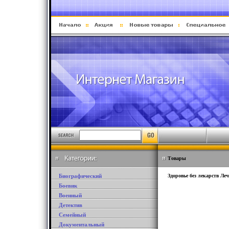
Товары
Биографический
Здоровье без лекарств Ле
Боевик
Военный
Детектив
Семейный
Документальный