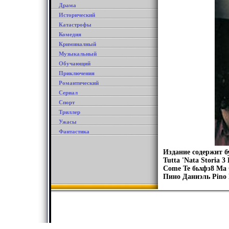
Драма
Исторический
Катастрофы
Комедия
Криминалный
Музыкальный
Обучающий
Приключения
Романтический
Сериал
Спорт
Триллер
Ужасы
Фантастика
Издание содержит б
Tutta 'Nata Storia 3
Come Te бьхфз8 Ma 
Пино Даниэль Pino 