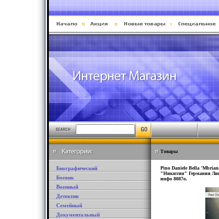
Товары
Биографический
Pino Daniele Bella 'Mbri
"Никитин" Германия Лиц
Боевик
инфо 8087o.
Военный
Детектив
Семейный
Документальный