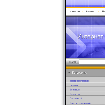
Биографический
Боевик
Военный
Детектив
Семейный
Документальный