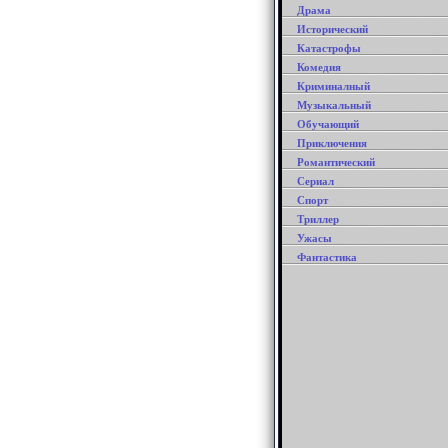
Драма
Исторический
Катастрофы
Комедия
Криминалный
Музыкальный
Обучающий
Приключения
Романтический
Сериал
Спорт
Триллер
Ужасы
Фантастика