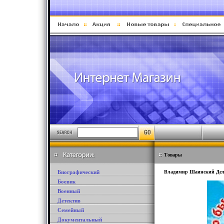
Товары
Биографический
Владимир Шаинский Дело б
Боевик
Военный
Детектив
Семейный
Документальный