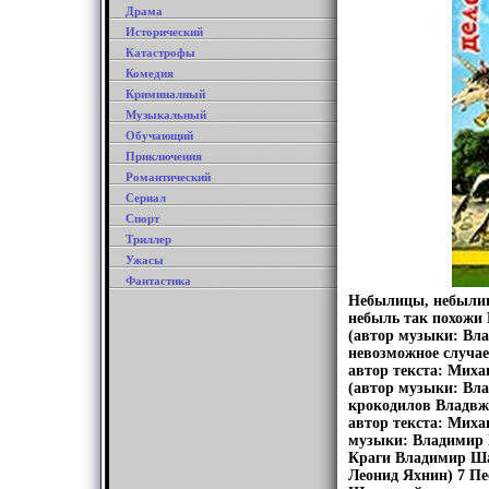
Драма
Исторический
Катастрофы
Комедия
Криминалный
Музыкальный
Обучающий
Приключения
Романтический
Сериал
Спорт
Триллер
Ужасы
Фантастика
Небылицы, небылицы
небыль так похож
(автор музыки: Вл
невозможное случа
автор текста: Мих
(автор музыки: Вл
крокодилов Владв
автор текста: Мих
музыки: Владимир 
Краги Владимир Ша
Леонид Яхнин) 7 П