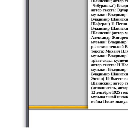
Шаинский; автор те
`Чебурашка`) Влад
автор текста: Эдуа
музыки: Владимир 
Владимир Шаинский
Шаферан) 11 Песня
Владимир Шаинский
Шаинский (автор м
Александр Жигарев
музыки: Владимир 
рыжехвостенькой В
текста: Михаил Пл
музыки: Владимир 
траве сидел кузне
автор текста: Н Но
музыки: Владимир 
Владимир Шаинский
Энтин) 19 Вместе 
Шаинский; автор т
(исполнитель, авт
12 декабря 1925 год
музыкальной школе-
война После эвакуа