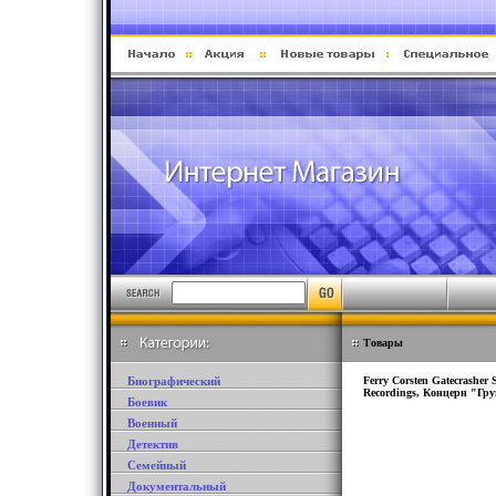
Товары
Биографический
Ferry Corsten Gatecrasher
Recordings, Концерн "Гр
Боевик
Военный
Детектив
Семейный
Документальный