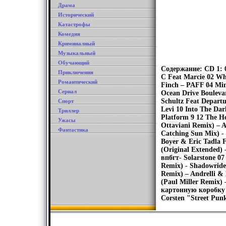
Драма
Исторический
Катастрофы
Комедия
Криминалный
Музыкальный
Обучающий
Содержание: CD 1: 0
Приключения
C Feat Marcie 02 Wh
Романтический
Finch – PAFF 04 Mi
Сериал
Ocean Drive Bouleva
Schultz Feat Departu
Спорт
Levi 10 Into The Dar
Триллер
Platform 9 12 The H
Ужасы
Ottaviani Remix) – 
Фантастика
Catching Sun Mix) -
Boyer & Eric Tadla F
(Original Extended) 
впбгт- Solarstone 07
Remix) - Shadowride
Remix) – Andrelli & 
(Paul Miller Remix)
картонную коробку 
Corsten "Street Pu