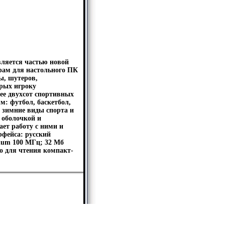
ляется частью новой
рам для настольного ПК
ы, шутеров,
орых игроку
лее двухсот спортивных
м: футбол, баскетбол,
, зимние виды спорта и
 оболочкой и
ет работу с ними и
рфейса: русский
ium 100 МГц; 32 Мб
о для чтения компакт-