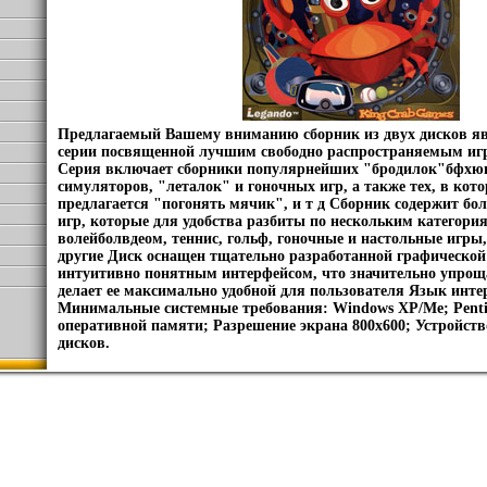
Предлагаемый Вашему вниманию сборник из двух дисков яв
серии посвященной лучшим свободно распространяемым иг
Серия включает сборники популярнейших "бродилок"бфхю
симуляторов, "леталок" и гоночных игр, а также тех, в кот
предлагается "погонять мячик", и т д Сборник содержит бо
игр, которые для удобства разбиты по нескольким категория
волейболвдеом, теннис, гольф, гоночные и настольные игры
другие Диск оснащен тщательно разработанной графической
интуитивно понятным интерфейсом, что значительно упроща
делает ее максимально удобной для пользователя Язык инте
Минимальные системные требования: Windows XP/Me; Pent
оперативной памяти; Разрешение экрана 800x600; Устройств
дисков.