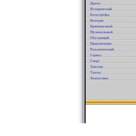
Драма
Исторический
Катастрофы
Комедия
Криминалный
Музыкальный
Обучающий
Приключения
Романтический
Сериал
Спорт
Триллер
Ужасы
Фантастика