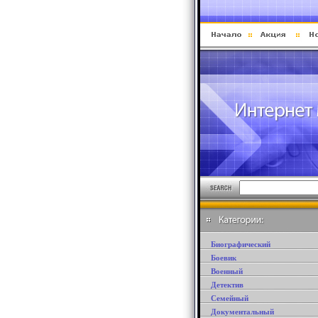
Биографический
Боевик
Военный
Детектив
Семейный
Документальный