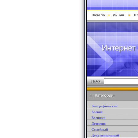
Биографический
Боевик
Военный
Детектив
Семейный
Документальный