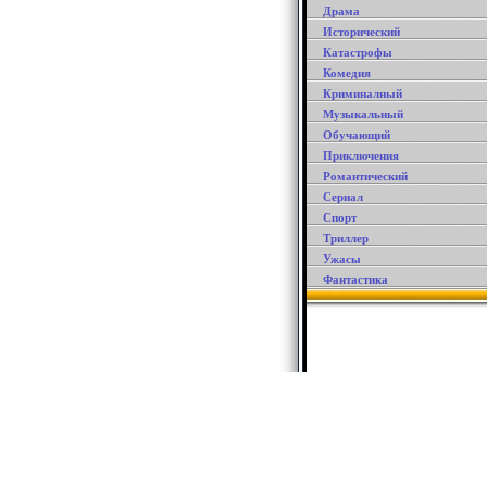
Драма
Исторический
Катастрофы
Комедия
Криминалный
Музыкальный
Обучающий
Приключения
Романтический
Сериал
Спорт
Триллер
Ужасы
Фантастика