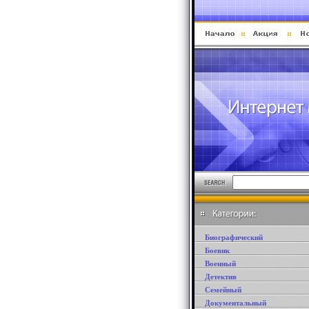
Биографический
Боевик
Военный
Детектив
Семейный
Документальный