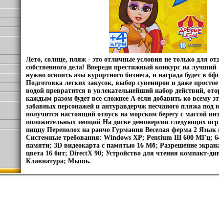
Лето, солнце, пляж - это отличные условия не только для от
собственного дела! Впереди престижный конкурс на лучший
нужно освоить азы курортного бизнеса, и награда будет в б
Подготовка легких закусок, выбор сувениров и даже простое
водой превратится в увлекательнейший набор действий, ото
каждым разом будет все сложнее А если добавить ко всему э
забавных персонажей и антуравдерчж песчаного пляжа под
получится настоящий отпуск на морском берегу с массой ин
положительных эмоций На диске демоверсии следующих игр
пиццу Переполох на ранчо Гурмания Веселая ферма 2 Язык 
Системные требования: Windows XP; Pentium III 600 МГц; 
памяти; 3D видеокарта с памятью 16 Мб; Разрешение экрана
цвета 16 бит; DirectX 90; Устройство для чтения компакт-д
Клавиатура; Мышь.