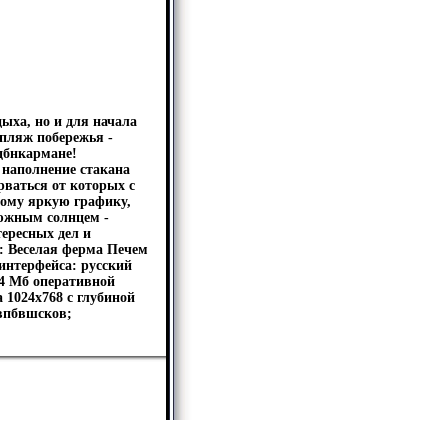
дыха, но и для начала
 пляж побережья -
фцбнкармане!
 наполнение стакана
рваться от которых с
тому яркую графику,
 южным солнцем -
тересных дел и
: Веселая ферма Печем
интерфейса: русский
64 Мб оперативной
 1024х768 с глубиной
ивпбвшсков;