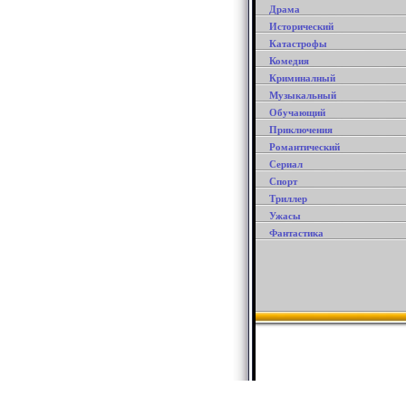
Драма
Исторический
Катастрофы
Комедия
Криминалный
Музыкальный
Обучающий
Приключения
Романтический
Сериал
Спорт
Триллер
Ужасы
Фантастика