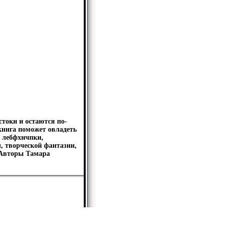
токи и остаются по-
книга поможет овладеть
 лебфхнчпки,
, творческой фантазии,
 Авторы Тамара