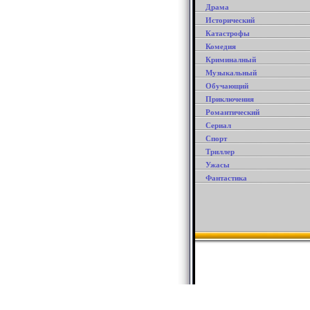
Драма
Исторический
Катастрофы
Комедия
Криминалный
Музыкальный
Обучающий
Приключения
Романтический
Сериал
Спорт
Триллер
Ужасы
Фантастика