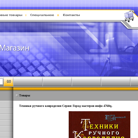
Товары
Техники ручного ковроделия Серия: Город мастеров инфо 4760q.