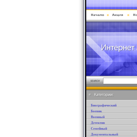
Биографический
Боевик
Военный
Детектив
Семейный
Документальный