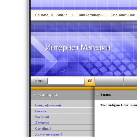
Товары
Биографический
The Cardigans Gran Turism
Боевик
Военный
Детектив
Семейный
Документальный