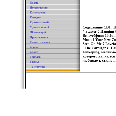
Драма
Исторический
Катастрофы
Комедия
Криминалный
Содержание CD1: The
Музыкальный
4 Starter 5 Hanging
Обучающий
Believeбфцдя 10 Jun
Приключения
Moon 1 Your New Cuc
Романтический
Step On Me 7 Lovefo
Сериал
"The Cardigans" Пя
Спорт
Jonkoping, маленьк
которого являются 
Триллер
любовью к стилю har
Ужасы
Фантастика