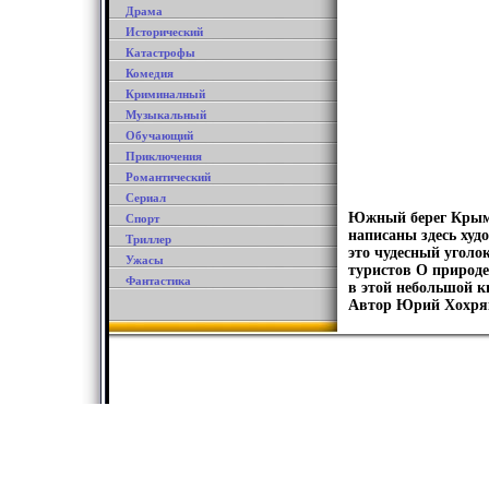
Драма
Исторический
Катастрофы
Комедия
Криминалный
Музыкальный
Обучающий
Приключения
Романтический
Сериал
Южный берег Крыма
Спорт
написаны здесь худ
Триллер
это чудесный уголо
Ужасы
туристов О природе
Фантастика
в этой небольшой 
Автор Юрий Хохря