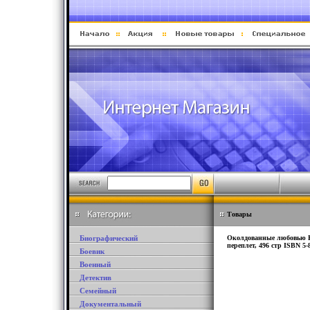
Товары
Биографический
Околдованные любовью Бу
переплет, 496 стр ISBN 5-
Боевик
Военный
Детектив
Семейный
Документальный