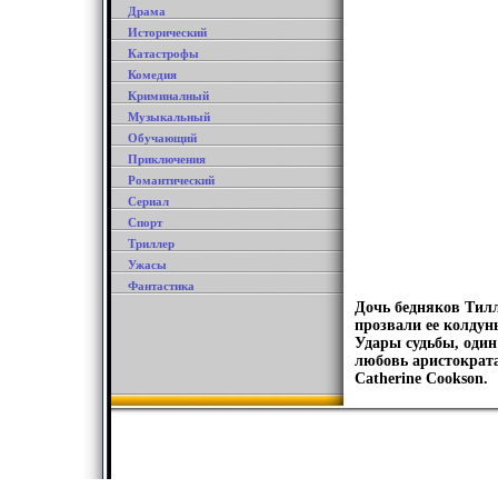
Драма
Исторический
Катастрофы
Комедия
Криминалный
Музыкальный
Обучающий
Приключения
Романтический
Сериал
Спорт
Триллер
Ужасы
Фантастика
Дочь бедняков Тилл
прозвали ее колдунь
Удары судьбы, один
любовь аристократ
Catherine Cookson.