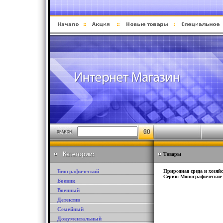
Товары
Биографический
Природная среда и хозяйс
Серия: Монографические 
Боевик
Военный
Детектив
Семейный
Документальный