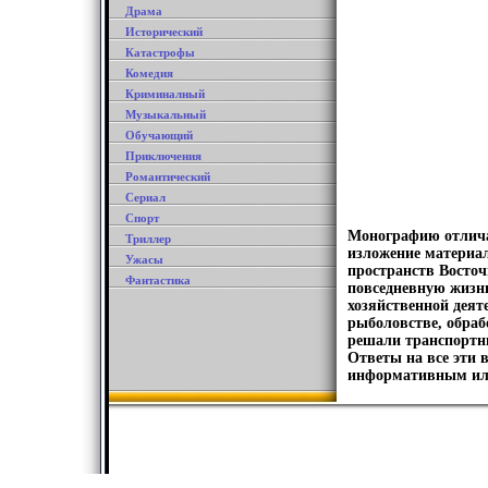
Драма
Исторический
Катастрофы
Комедия
Криминалный
Музыкальный
Обучающий
Приключения
Романтический
Сериал
Спорт
Монографию отличае
Триллер
изложение материа
Ужасы
пространств Восточ
Фантастика
повседневную жизнь
хозяйственной деят
рыболовстве, обра
решали транспортн
Ответы на все эти 
информативным ил