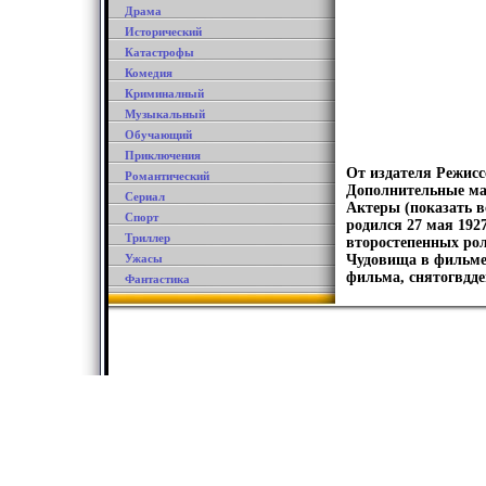
Драма
Исторический
Катастрофы
Комедия
Криминалный
Музыкальный
Обучающий
Приключения
От издателя Режис
Романтический
Дополнительные ма
Сериал
Актеры (показать в
Спорт
родился 27 мая 192
Триллер
второстепенных рол
Ужасы
Чудовища в фильме
фильма, снятогвдде
Фантастика