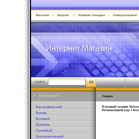
Товары
Биографический
Плетеный человек Начало
Региональный код: 5 Коли
Боевик
Военный
Детектив
Семейный
Документальный